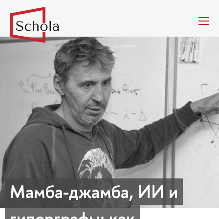
Мамба-джамба, ИИ и
гиперграфы: как