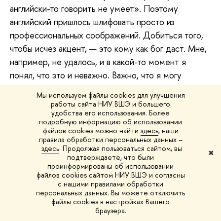
английски-то говорить не умеет». Поэтому
английский пришлось шлифовать просто из
профессиональных соображений. Добиться того,
чтобы исчез акцент, — это кому как бог даст. Мне,
например, не удалось, и в какой-то момент я
понял, что это и неважно. Важно, что я могу
адекватно изложить все, что хочу сказать, и они
Мы используем файлы cookies для улучшения
меня поймут. А уж поймут они меня с улыбкой,
работы сайта НИУ ВШЭ и большего
удобства его использования. Более
слушая мой акцент, или нет — это их дело. В конце
подробную информацию об использовании
концов, развитый язык компенсирует акцент.
файлов cookies можно найти
здесь
, наши
правила обработки персональных данных –
В целом отношение к иностранцам в то время
здесь
. Продолжая пользоваться сайтом, вы
✖
подтверждаете, что были
было дружелюбное, по крайней мере не
проинформированы об использовании
агрессивное. Случались неприятные исключения,
файлов cookies сайтом НИУ ВШЭ и согласны
с нашими правилами обработки
но не так часто. Все-таки тогда Америка, видимо
персональных данных. Вы можете отключить
по праву, считалась лидером демократии, и там
файлы cookies в настройках Вашего
браузера.
царило такое отношение: всякий новый эмигрант,