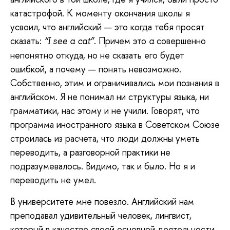
катастрофой. К моменту окончания школы я
усвоил, что английский — это когда тебя просят
сказать:
. Причем это
совершенно
“
I
see
a
cat
”
a
непонятно откуда, но не сказать его будет
ошибкой, а почему — понять невозможно.
Собственно, этим и ограничивались мои познания в
английском. Я не понимал ни структуры языка, ни
грамматики, нас этому и не учили. Говорят, что
программа иностранного языка в Советском Союзе
строилась из расчета, что люди должны уметь
переводить, а разговорной практики не
подразумевалось. Видимо, так и было. Но я и
переводить не умел.
В университете мне повезло. Английский нам
преподавал удивительный человек, лингвист,
который в качестве своей основной деятельности