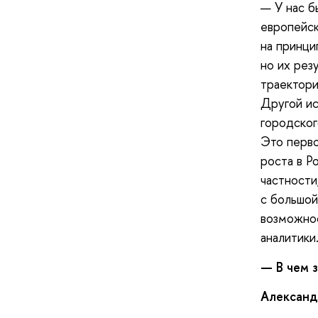
— У нас б
европейск
на принци
но их рез
траектори
Другой ис
городског
Это перво
роста в Р
частности
с большой
возможнос
аналитики
—
В чем 
Александ