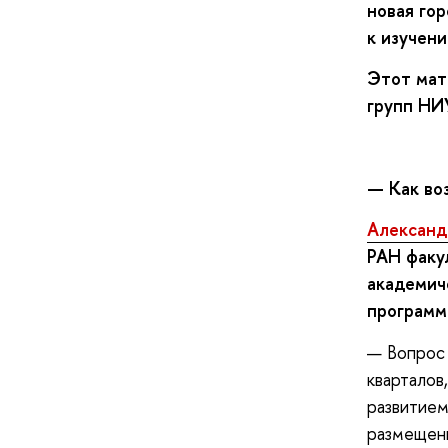
новая го
к изучени
Этот мат
групп Н
—
Как во
Александ
РАН факу
академич
програм
— Вопрос 
кварталов
развитием
размещени