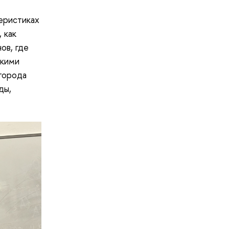
еристиках
 как
ов, где
акими
города
ды,