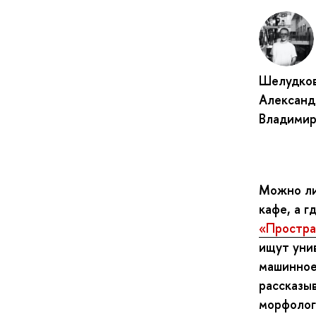
Шелудко
Александ
Владимир
Можно ли
кафе, а г
«Простра
ищут уни
машинное
рассказыв
морфолог