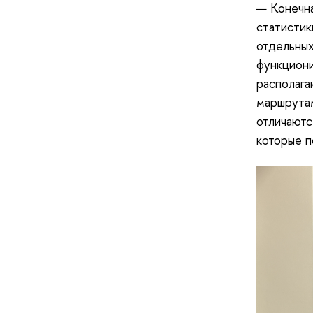
— Конечна
статистик
отдельных
функциони
располага
маршрутам
отличаютс
которые п