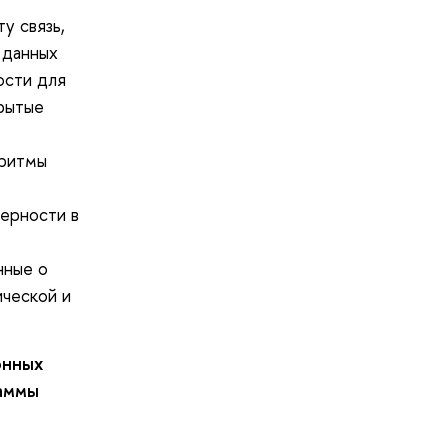
у связь,
 данных
ости для
крытые
оритмы
мерности в
нные о
ической и
онных
раммы