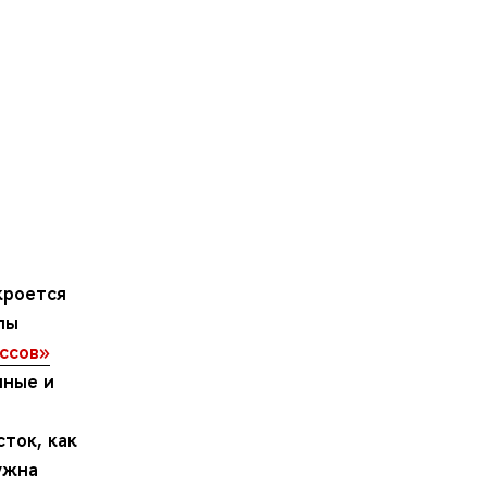
кроется
пы
ссов»
нные и
ток, как
ужна