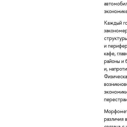
автомобил
экономике
Каждый го
закономер
структуры
и перифер
кафе, гла
районы и 
и, напрот
Физическа
возникнов
экономики
перестраи
Морфометр
различия 
связана с