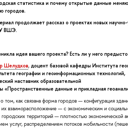
родская статистика и почему открытые данные меня
ю городов.
ериал продолжает рассказ о проектах новых научно
ИУ ВШЭ
.
зникла идея вашего проекта? Есть ли у него предыст
р Шелудков
,
д
оцент
б
азовой кафедры Института гео
льтета географии и геоинформационных технологий,
еский наставник образовательной
мы
«Пространственные данные и прикладная геоанал
о том, как связана форма городов — конфигурация здани
, их взаиморасположение — с экономическим и социаль
 городских территорий — плотностью экономической а
ем услуг, распределением потоков мобильности (пеше