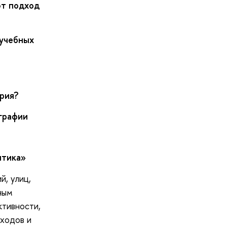
ют подход
-учебных
ория?
графии
итика»
й, улиц,
ным
ктивности,
ходов и