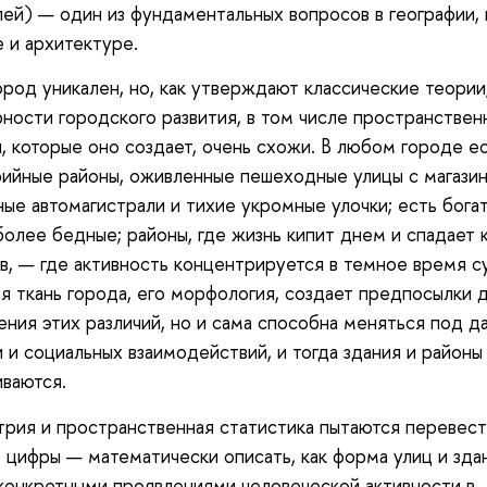
ей) — один из фундаментальных вопросов в географии,
 и архитектуре.
род уникален, но, как утверждают классические теории
ности городского развития, в том числе пространствен
, которые оно создает, очень схожи. В любом городе е
ийные районы, оживленные пешеходные улицы с магазин
вные автомагистрали и тихие укромные улочки; есть бога
более бедные; районы, где жизнь кипит днем и спадает к
ив, — где активность концентрируется в темное время с
я ткань города, его морфология, создает предпосылки 
ения этих различий, но и сама способна меняться под 
 и социальных взаимодействий, и тогда здания и районы
ваются.
ия и пространственная статистика пытаются перевест
в цифры — математически описать, как форма улиц и зда
 конкретными проявлениями человеческой активности в