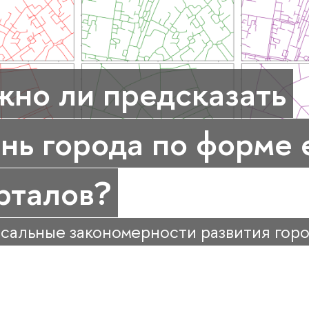
но ли предсказать
нь города по форме 
рталов?
сальные закономерности развития гор