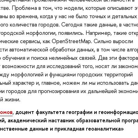
тве. Проблема в том, что модели, которые описывают эт
аны во времена, когда у нас не было точных и детальных
ого количества городов. Сегодня такие данные, в частн
городской морфологии, появились. Например, такие от
ические сервисы, как OpenStreetMap. Сильно выросли
ти автоматической обработки данных, в том числе алг
 обучения и поиска нелинейных связей. Два эти фактора
 возможности для исследований того, носят ли законо
жду морфологией и функциями городских территорий
ьный характер и, главное, можем ли мы использовать да
и городов для прогнозирования их дальнейшей эконом
й жизни.
Сомов
,
д
оцент факультета географии и геоинформаци
ий, академический наставник образовательной прог
нственные данные и прикладная геоаналитика»