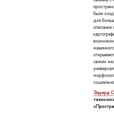
пространс
были созд
для больш
описания 
картограф
возможнос
машинного
открывают
связях ме
универсал
морфологи
социально
Эдуард 
технолог
«Простра