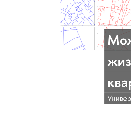
Мож
жиз
ква
Универ