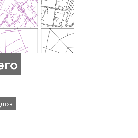
его
одов