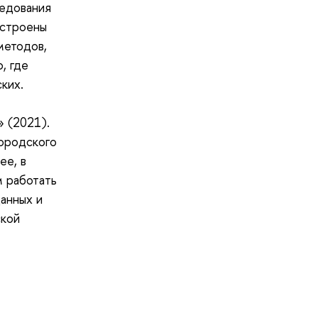
ледования
остроены
методов,
, где
ких.
» (2021).
ородского
ее, в
м работать
анных и
ской