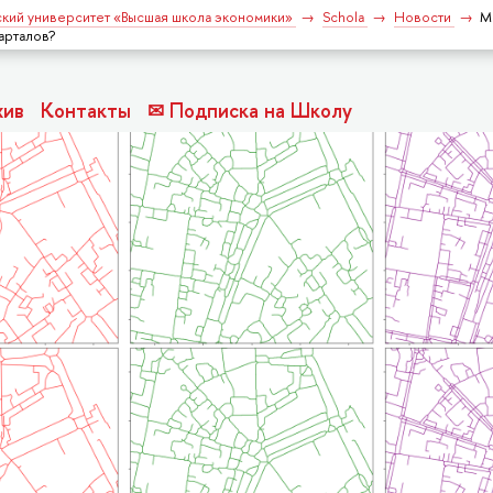
кий университет «Высшая школа экономики»
Schola
Новости
М
арталов?
хив
Контакты
✉ Подписка на Школу