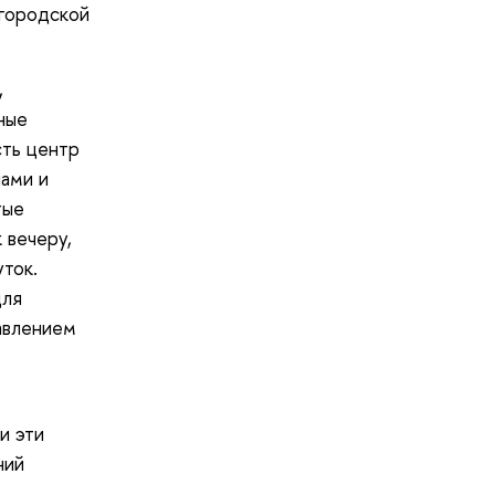
 городской
,
ные
сть центр
ами и
тые
 вечеру,
уток.
для
давлением
и эти
ний