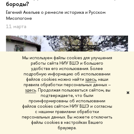
бороды?
Евгений Акельев о ремесле историка и Русском
Мисопогоне
11 марта
Мы используем файлы cookies для улучшения
работы сайта НИУ ВШЭ и большего
удобства его использования. Более
подробную информацию об использовании
файлов cookies можно найти
здесь
, наши
правила обработки персональных данных –
здесь
. Продолжая пользоваться сайтом, вы
✖
подтверждаете, что были
проинформированы об использовании
файлов cookies сайтом НИУ ВШЭ и согласны
Сотрудничество
Экспедиции
Лингвистика
с нашими правилами обработки
персональных данных. Вы можете отключить
«Для фольклориста поле везде»
файлы cookies в настройках Вашего
браузера.
Стажировка в Сербии глазами исследователя народной