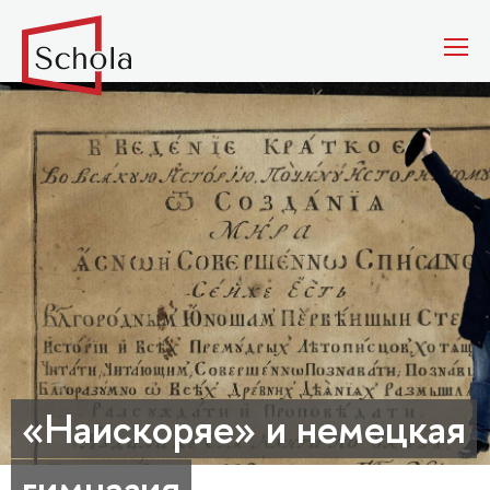
«Наискоряе» и немецкая
гимназия