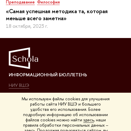
Преподавание
Философия
«Самая успешная методика та, которая
меньше всего заметна»
18 октября, 2023 г.
ИНФОРМАЦИОННЫЙ БЮЛЛЕТЕНЬ
НИУ ВШЭ
О нас
Мы используем файлы cookies для улучшения
работы сайта НИУ ВШЭ и большего
удобства его использования. Более
КОНТАКТЫ
подробную информацию об использовании
файлов cookies можно найти
здесь
, наши
Покровский б-р, 11, K-411
правила обработки персональных данных –
здесь
. Продолжая пользоваться сайтом, вы