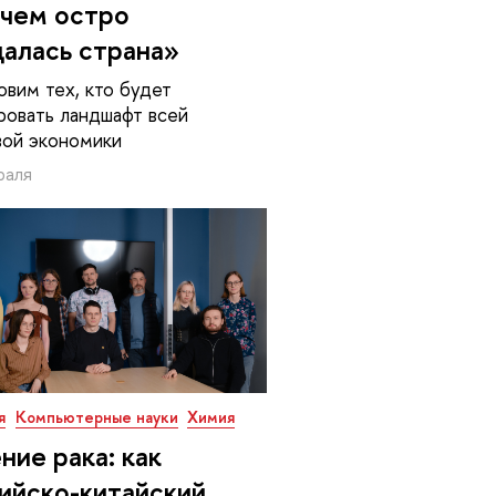
в чем остро
алась страна»
овим тех, кто будет
овать ландшафт всей
ой экономики
раля
я
Компьютерные науки
Химия
ние рака: как
ийско-китайский