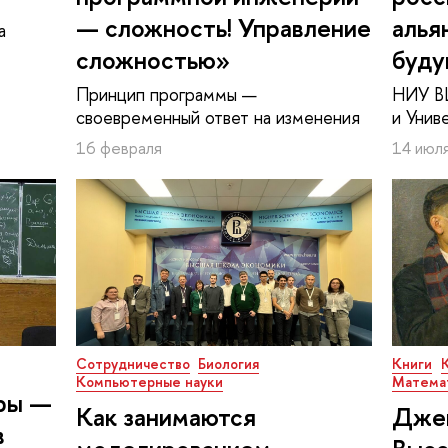
— сложность! Управление
алья
а
сложностью»
буду
Принцип программы —
НИУ В
своевременный ответ на изменения
и Унив
16 февраля
14 июля
Сотрудничество
Биология
Книги
Компьютерные науки
Матема
ры —
Как занимаются
Джек
в