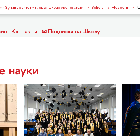
кий университет «Высшая школа экономики»
Schola
Новости
К
хив
Контакты
✉ Подписка на Школу
е науки