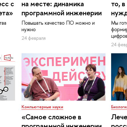
сс с
на месте: динамика
то, 
ета»
программной инженерии
нужд
тва
Повышать качество ПО можно и
Мы гот
нужно
формир
цифров
24 февраля
24 фев
Компьютерные науки
Биологи
«Самое сложное в
Лече
программной инженерии
росс