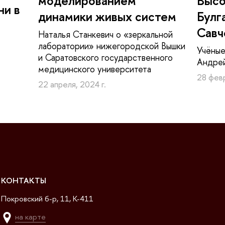
моделированием
Высо
ни в
динамики живых систем
Булг
Савч
Наталья Станкевич о «зеркальной
лаборатории» нижегородской Вышки
Учёные
и Саратовского государственного
Андрей
медицинского университета
28 февр
22 апреля, 2024 г.
КОНТАКТЫ
Покровский б-р, 11, K-411
на карте