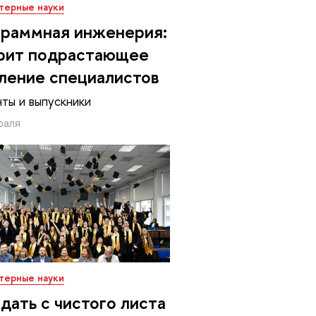
терные науки
раммная инженерия:
рит подрастающее
ление специалистов
ты и выпускники
раля
терные науки
дать с чистого листа