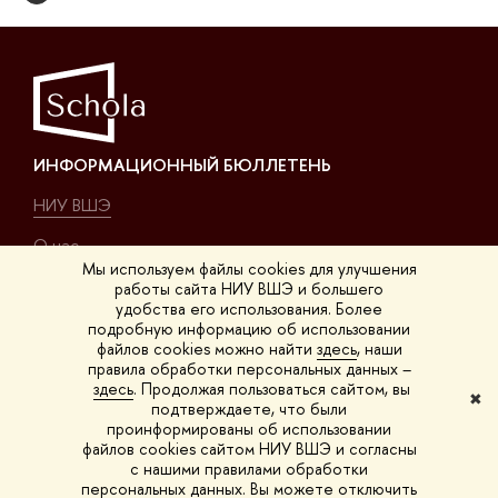
ИНФОРМАЦИОННЫЙ БЮЛЛЕТЕНЬ
НИУ ВШЭ
О нас
Мы используем файлы cookies для улучшения
работы сайта НИУ ВШЭ и большего
КОНТАКТЫ
удобства его использования. Более
подробную информацию об использовании
Покровский б-р, 11, K-411
файлов cookies можно найти
здесь
, наши
правила обработки персональных данных –
на карте
здесь
. Продолжая пользоваться сайтом, вы
✖
подтверждаете, что были
на Покровке
проинформированы об использовании
файлов cookies сайтом НИУ ВШЭ и согласны
schola@hse.ru
с нашими правилами обработки
персональных данных. Вы можете отключить