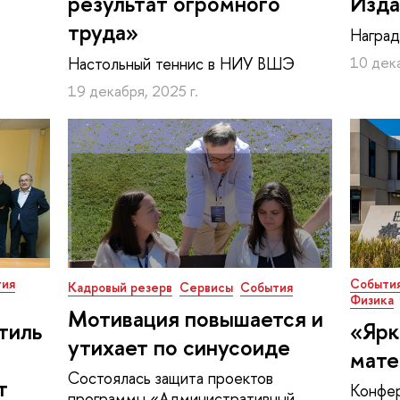
результат огромного
Изда
труда»
Наград
Настольный теннис в НИУ ВШЭ
10 дека
19 декабря, 2025 г.
ия
Событи
Кадровый резерв
Сервисы
События
Физика
Мотивация повышается и
тиль
«Ярк
утихает по синусоиде
мате
Состоялась защита проектов
т
Конфе
программы «Административный