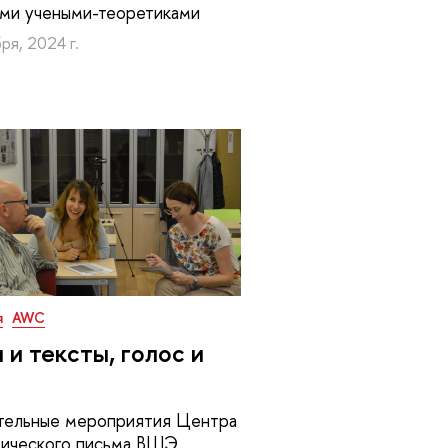
ми учеными-теоретиками
ря, 2024 г.
я
AWC
 и тексты, голос и
тельные мероприятия Центра
мического письма ВШЭ