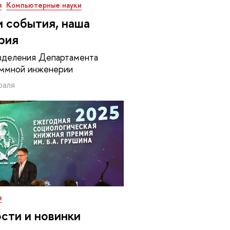
я
Компьютерные науки
 события, наша
рия
зделения Департамента
аммной инженерии
раля
я
сти и новинки