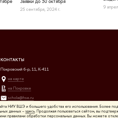
ктябре
Заявки до 30 октября
9 апрел
25 сентября, 2024 г.
КОНТАКТЫ
Покровский б-р, 11, K-411
на карте
на Покровке
schola@hse.ru
сайта НИУ ВШЭ и большего удобства его использования. Более по
ьных данных –
здесь
. Продолжая пользоваться сайтом, вы подтве
ими правилами обработки персональных данных. Вы можете отключ