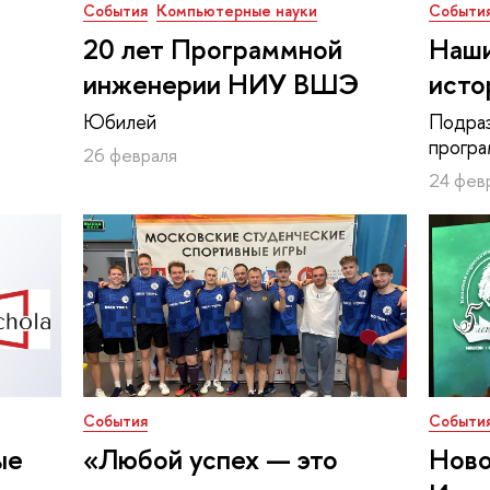
События
Компьютерные науки
Событи
20 лет Программной
Наши
инженерии НИУ ВШЭ
исто
Юбилей
Подра
прогр
26 февраля
24 фев
События
Событи
ые
«Любой успех — это
Ново