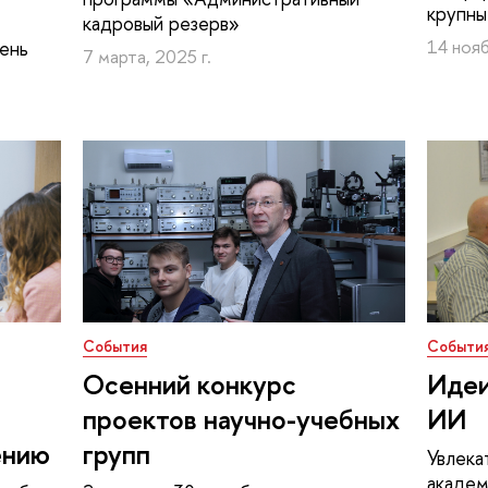
крупны
кадровый резерв»
ень
14 нояб
7 марта, 2025 г.
События
Событи
Осенний конкурс
Идеи
проектов научно-учебных
ИИ
ению
групп
Увлека
акаде