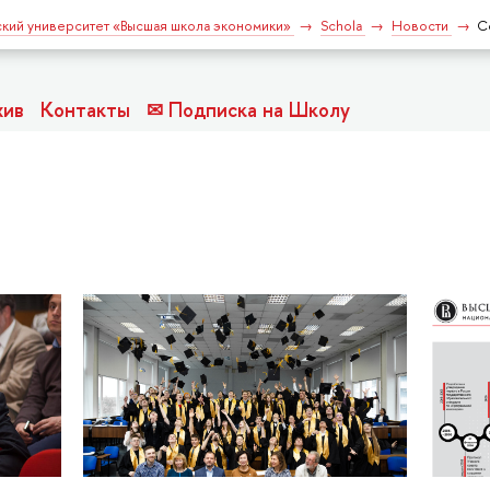
кий университет «Высшая школа экономики»
Schola
Новости
С
хив
Контакты
✉ Подписка на Школу