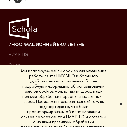
ИНФОРМАЦИОННЫЙ БЮЛЛЕТЕНЬ
НИУ ВШЭ
О нас
Мы используем файлы cookies для улучшения
работы сайта НИУ ВШЭ и большего
КОНТАКТЫ
удобства его использования. Более
подробную информацию об использовании
Покровский б-р, 11, K-411
файлов cookies можно найти
здесь
, наши
правила обработки персональных данных –
на карте
здесь
. Продолжая пользоваться сайтом, вы
✖
подтверждаете, что были
на Покровке
проинформированы об использовании
файлов cookies сайтом НИУ ВШЭ и согласны
schola@hse.ru
с нашими правилами обработки
персональных данных. Вы можете отключить