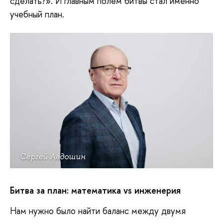
сделать?». И главным полем битвы стал именно
учебный план.
Сергей Авдошин
Битва за план:
м
атематика
vs
и
нженерия
Нам нужно было найти баланс между двумя