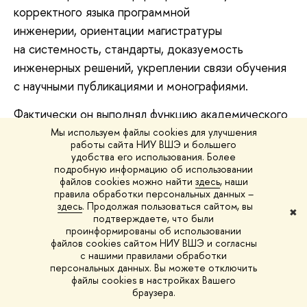
корректного языка программной
инженерии, ориентации магистратуры
на системность, стандарты, доказуемость
инженерных решений, укреплении связи обучения
с научными публикациями и монографиями.
Фактически он выполнял функцию академического
эталона, с которым соотносились курсы и
Мы используем файлы cookies для улучшения
работы сайта НИУ ВШЭ и большего
требования.
удобства его использования. Более
подробную информацию об использовании
Ключевые области экспертизы
:
файлов cookies можно найти
здесь
, наши
правила обработки персональных данных –
• программная инженерия как инженерная
здесь
. Продолжая пользоваться сайтом, вы
✖
подтверждаете, что были
дисциплина;
проинформированы об использовании
файлов cookies сайтом НИУ ВШЭ и согласны
• качество и надежность программного
с нашими правилами обработки
персональных данных. Вы можете отключить
обеспечения;
файлы cookies в настройках Вашего
браузера.
• жизненный цикл сложных программных систем;