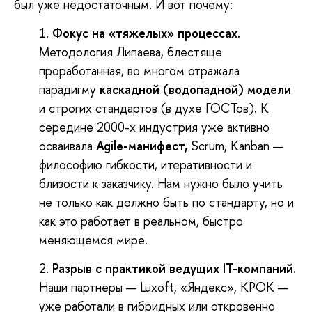
был уже недостаточным. И вот почему:
Фокус на «тяж
е
лых» процессах
.
Методология Липаева, блестяще
проработанная, во многом отражала
парадигму
каскадной (водопадной) модели
и строгих стандартов (в духе ГОСТов). К
середине 2000-х индустрия уже активно
осваивала
Agile
-манифест
,
Scrum, Kanban —
философию гибкости, итеративности и
близости к заказчику. Нам нужно было учить
не только как должно быть по стандарту, но и
как это работает в реальном, быстро
меняющемся мире.
Разрыв с практикой ведущих IT-компаний
.
Наши партнеры — Luxoft, «Яндекс», КРОК —
уже работали в гибридных или откровенно