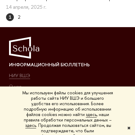
14 апреля, 2025 г.
1
2
ИНФОРМАЦИОННЫЙ БЮЛЛЕТЕНЬ
НИУ ВШЭ
О нас
Мы используем файлы cookies для улучшения
работы сайта НИУ ВШЭ и большего
КОНТАКТЫ
удобства его использования. Более
подробную информацию об использовании
Покровский б-р, 11, K-411
файлов cookies можно найти
здесь
, наши
правила обработки персональных данных –
на карте
здесь
. Продолжая пользоваться сайтом, вы
✖
подтверждаете, что были
на Покровке