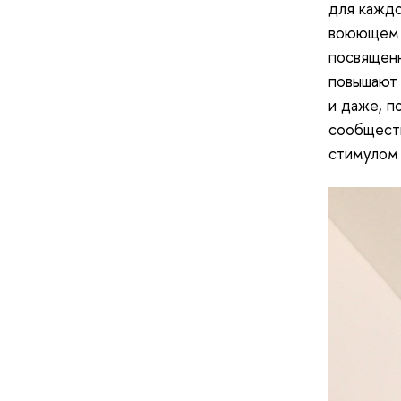
для каждо
воюющем г
посвященн
повышают 
и даже, п
сообществ
стимулом 