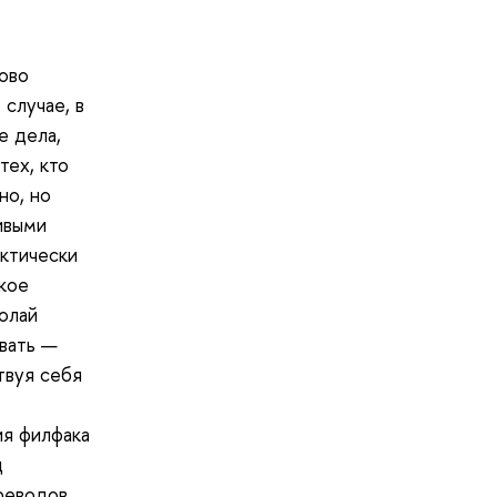
лово
случае, в
е дела,
тех, кто
но, но
ивыми
актически
кое
олай
вать —
твуя себя
ия филфака
д
реводов