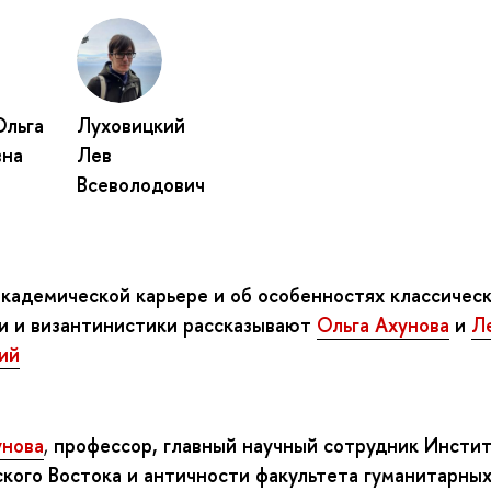
Ольга
Луховицкий
вна
Лев
Всеволодович
академической карьере и об особенностях классичес
и и византинистики рассказывают
Ольга Ахунова
и
Л
ий
унова
,
п
рофессор, главный научный сотрудник Инсти
ского Востока и античности факультета гуманитарных