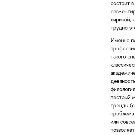
состоит в
сегментир
лирикой, 
трудно эт
Именно по
профессио
такого сп
классичес
академиче
девяносты
филология
пестрый м
тренды (с
проблемат
или совсе
позволяет