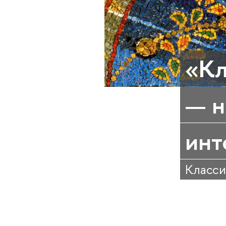
«Кл
— н
инт
Класси