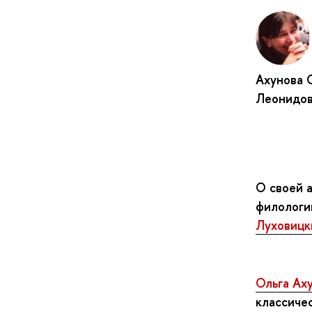
Ахунова 
Леонидо
О своей 
филологи
Луховицк
Ольга Ах
классиче