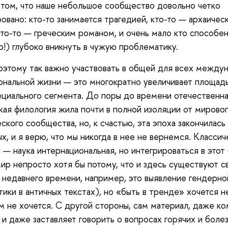
 том, что наше небольшое сообщество довольно четко
овано: кто-то занимается трагедией, кто-то — архаичес
кто-то — греческим романом, и очень мало кто способен
о!) глубоко вникнуть в чужую проблематику.
этому так важно участвовать в общей для всех между
нальной жизни — это многократно увеличивает площад
ециального сегмента. До поры до времени отечественн
кая филология жила почти в полной изоляции от мирово
ского сообщества, но, к счастью, эта эпоха закончилась 
х, и я верю, что мы никогда в нее не вернемся. Классич
 — наука интернациональная, но интегрироваться в этот
ир непросто хотя бы потому, что и здесь существуют с
 недавнего времени, например, это выявление гендерно
ики в античных текстах), но «быть в тренде» хочется н
м не хочется. С другой стороны, сам материал, даже к
 и даже заставляет говорить о вопросах горячих и боле