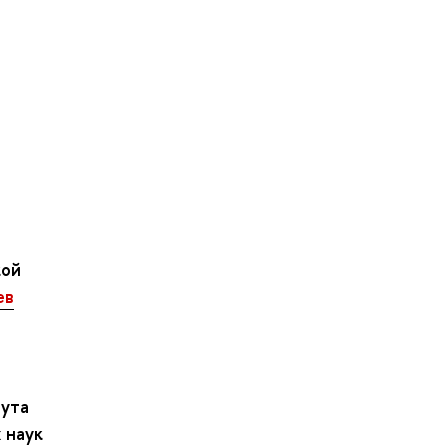
кой
ев
тута
 наук