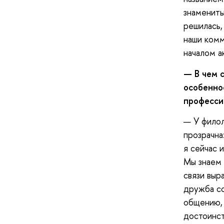
знамениты
решилась,
наши комм
началом а
—
В ч
е
м 
особенно
професси
— У филол
прозрачна
я сейчас 
Мы знаем 
связи выр
дружба с
общению, 
достоинст