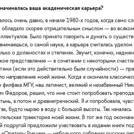
 начиналась ваша академическая карьера?
алось очень давно, в начале 1980-х годов, когда само с
 обладало скорее отрицательным смыслом — во всяком 
еллектуалов. Было принято говорить и думать о существ
анимаешься, о самой науке, а карьера считалась уделом 
лько о должностях и степенях. Звучит, конечно, надмен
кое представление — в сочетании с некоторыми счастл
тями (если это действительно были случайности) — пр
о направление моей жизни. Когда я окончила классичес
 филфака МГУ, наш латинист, великий и незабвенный Ник
ч Фёдоров, решил, что мне стоит попробовать препода
атынь, а потом и древнегреческий. Я и попробовала, чувс
так, будто ныряю в воду с большой высоты. Так началась
тельская траектория моей жизни. В тот же год окончан
й подругой предложили участвовать в издании книги по
 «Ораторы Греции» — небольшого собрания русских пе