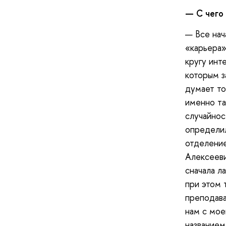
—
С чего
— Все нач
«карьера»
кругу инт
которым з
думает то
именно та
случайнос
определил
отделение
Алексееви
сначала л
при этом 
преподава
нам с мое
названием