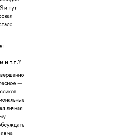
Я и тут
ровал
стало
в:
 и т.п.?
овершенно
 тесное —
ссиков.
сиональные
ая личная
ому
 обсуждать
блема