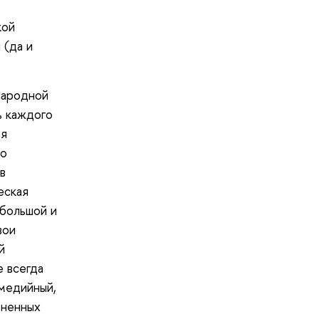
кой
 (да и
народной
ь каждого
ая
го
в
еская
 большой и
вои
й
е всегда
омедийный,
зненных