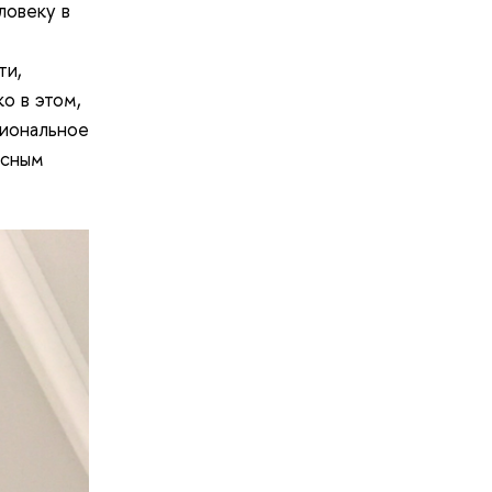
ловеку в
ти,
о в этом,
сиональное
асным