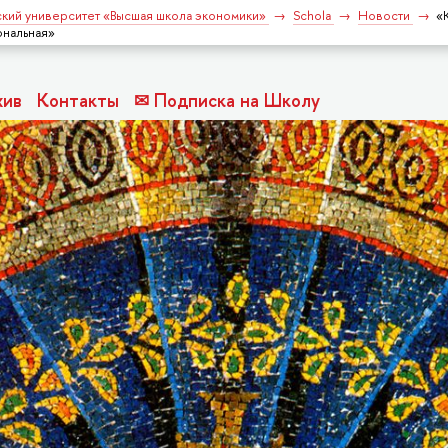
кий университет «Высшая школа экономики»
Schola
Новости
«
ональная»
хив
Контакты
✉ Подписка на Школу