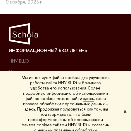
9 ноября, 2023 г.
ИНФОРМАЦИОННЫЙ БЮЛЛЕТЕНЬ
НИУ ВШЭ
О нас
Мы используем файлы cookies для улучшения
работы сайта НИУ ВШЭ и большего
КОНТАКТЫ
удобства его использования. Более
подробную информацию об использовании
Покровский б-р, 11, K-411
файлов cookies можно найти
здесь
, наши
правила обработки персональных данных –
на карте
здесь
. Продолжая пользоваться сайтом, вы
✖
подтверждаете, что были
на Покровке
проинформированы об использовании
файлов cookies сайтом НИУ ВШЭ и согласны
schola@hse.ru
с нашими правилами обработки