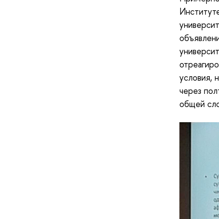
Институте
университ
объявлени
университ
отреагиро
условия, 
через пол
общей сло