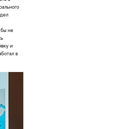
рального
идел
 бы не
сь
явку и
аботал в