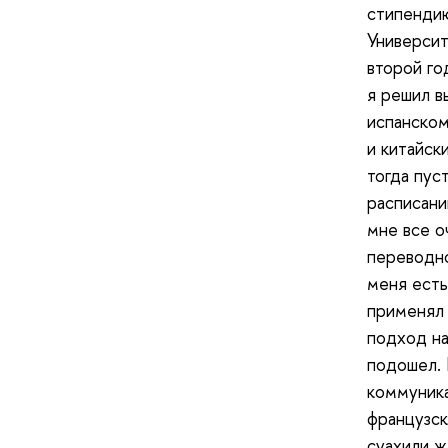
стипендию
Университ
второй го
я решил в
испанском
и китайск
тогда пус
расписани
мне все о
переводно
меня есть
применял 
подход на
подошел. 
коммуника
французск
суахили ж