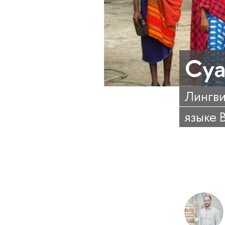
Суа
Лингви
языке 