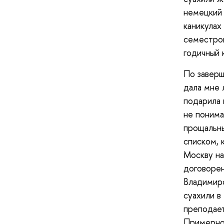
немецкий 
каникулах
семестров
годичный 
По заверш
дала мне 
подарила 
не понима
прощальны
списком, 
Москву н
договорен
Владимиро
суахили в
преподает
Примерно 