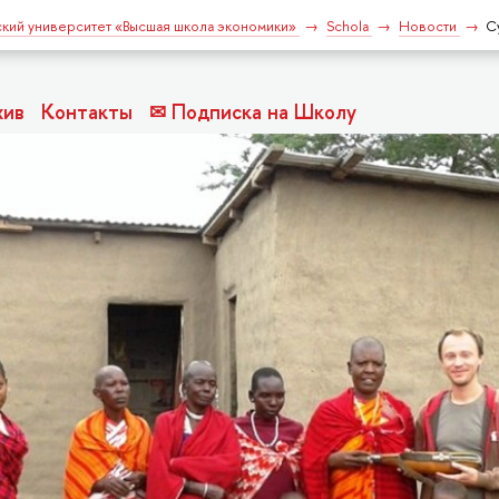
кий университет «Высшая школа экономики»
Schola
Новости
С
хив
Контакты
✉ Подписка на Школу