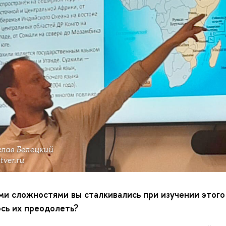
лав Белецкий
tver.ru
ми сложностями вы сталкивались при изучении этого
ось их преодолеть
?