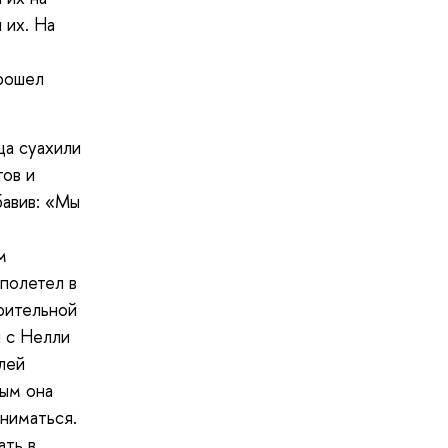
 их. На
прошел
ца суахили
тов и
бавив: «Мы
м
 полетел в
рительной
 с Нелли
лей
рым она
аниматься.
ать в