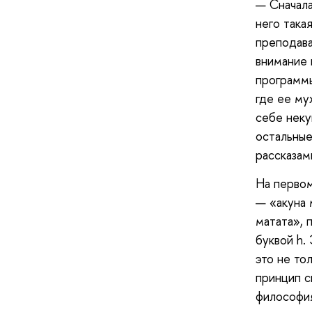
— Сначала
него така
преподава
внимание 
программы
где ее му
себе неку
остальные
рассказам
На первом
— «акуна 
матата», 
буквой h.
это не то
принцип с
философия