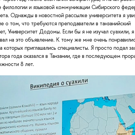
 филологии и языковой коммуникации Сибирского феде
ета. Однажды в новостной рассылке университета я ув
е о том, что требуются преподаватели в танзанийский
ет, Университет Додомы. Если бы я не изучал суахили, я
вал на это объявление. К тому же мне очень понравили
на которых приглашались специалисты. Я просто подал за
тора года оказался в Танзании, где в последующем прор
жности 8 лет.