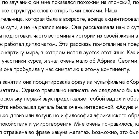
 по звучанию он мне показался похожим на японский, по
я же структура слов с открытыми слогами. Наша
тельница, которая была в возрасте, всегда акцентировал
на сути, а не на развлечении. Она рассказывала нам о су
 подготовки, часто вспоминая истории из своей жизни в 
ж работал дипломатом. Эти рассказы помогали нам пре
ю картину мира, в котором используется этот язык. Как 
 участники курса, я знал очень мало об Африке. Своими
и она пробудила у нас симпатию к этому континенту.
 занятии она процитировала фразу из мультфильма «Ко
матата». Однако правильно написать ее следовало бы ка
поскольку первый звук представляет собой выдох и обоз
 Эта небольшая деталь была очень интересной. «Акуна 
лько девиз или лозунг, но и философия африканского обра
покойствия и умиротворения. Мне очень понравилось, ка
 отражена во фразе «акуна матата». Возможно, это был