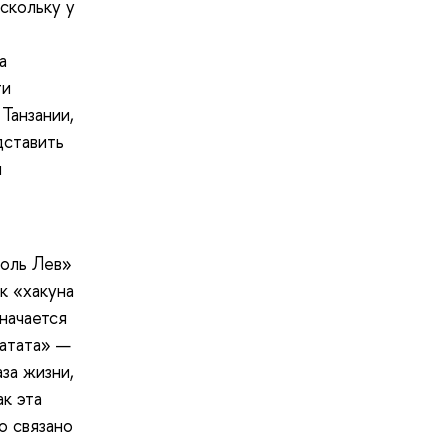
скольку у
а
ти
Танзании,
дставить
и
роль Лев»
к «хакуна
начается
матата» —
за жизни,
к эта
о связано