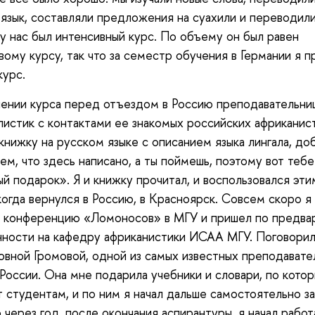
язык, составляли предложения на суахили и переводили
 у нас был интенсивный курс. По объему он был равен
ому курсу, так что за семестр обучения в Германии я 
курс.
ении курса перед отъездом в Россию преподавательни
листик с контактами ее знакомых российских африканис
книжку на русском языке с описанием языка лингала, до
ем, что здесь написано, а ты поймешь, поэтому вот тебе
й подарок». Я и книжку прочитал, и воспользовался эти
когда вернулся в Россию, в Красноярск. Совсем скоро я
а конференцию «Ломоносов» в МГУ и пришел по предва
ности на кафедру африканистики ИСАА МГУ. Поговорил
вной Громовой, одной из самых известных преподавате
 России. Она мне подарила учебники и словари, по кото
 студентам, и по ним я начал дальше самостоятельно з
через год, после окончания аспирантуры, я начал работ