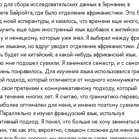
 для сбора исследовательских данных в Германии, в
ете Байройта, где было отделение африканистики. Это 
д моей аспирантуры, и казалось, что времени еще много
ыучить еще один иностранный язык вдобавок к английско
у и немецкому, которые уже знал. Я выбирал между фр
им языками, но вдруг увидел отделение африканистики.
ть будет не китайский, а какой-нибудь африканский язык.
ю мне подошел суахили. Я занимался семестр, и с самог
чень понравилось. Для изучения языка использовался гр
й подход, который отличается от модного коммуникати
 свои претензии к коммуникативному подходу, который 
в течение многих лет. Я считаю, что грамматико-перев
иболее оптимален для меня, и именно поэтому суахил
Параллельно я изучал французский язык, используя
тивный подход. Я понял, что больше не хочу заниматьс
им, так как это, вероятно, слишком сложная для меня за
е все было хорошо: мы изучали новые слова, переводили