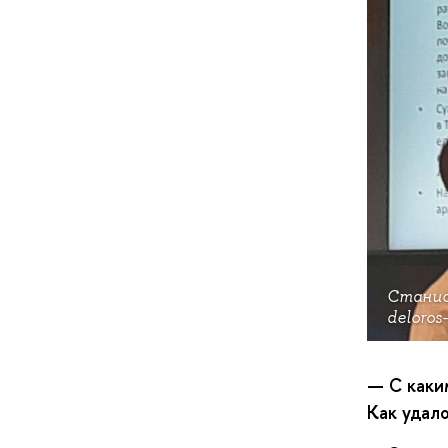
Станис
deloros-
— С каки
Как удал