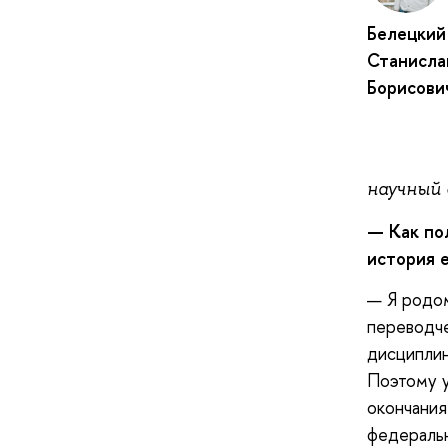
Белецкий
Станисла
Борисови
научный 
— Как пол
история е
— Я родом
переводче
дисциплин
Поэтому у
окончания
федеральн