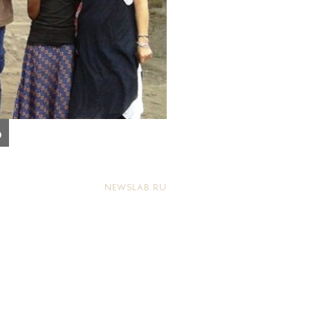
о
NEWSLAB.RU