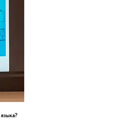
 языка
?