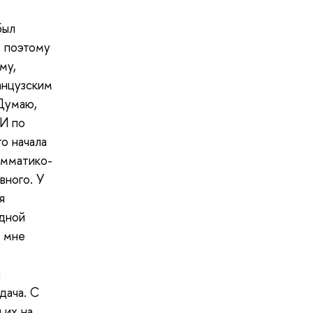
был
, поэтому
му,
анцузским
 Думаю,
 И по
о начала
амматико-
вного. У
я
одной
и мне
я
дача. С
 их на