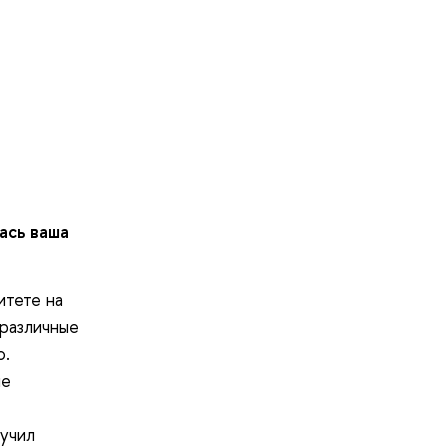
ась ваша
итете на
 различные
о.
ле
лучил