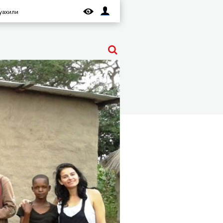
уахили