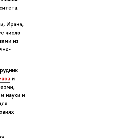
ситета.
и, Ирана,
ее число
вами из
чно-
трудник
ивов
и
ерми,
м науки и
для
овиях
s».