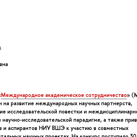
к
вна
«
Международное академическое сотрудничество
» (
н на развитие международных научных партнерств,
ие исследовательской повестки и междисциплинарн
в научно-исследовательской парадигме, а также при
в и аспирантов НИУ ВШЭ к участию в совместных
тальных научных проектах. На конкурс поступило 30