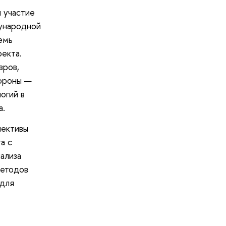
 участие
дународной
емь
оекта.
вров,
тороны —
огий в
а.
лективы
а с
ализа
методов
 для