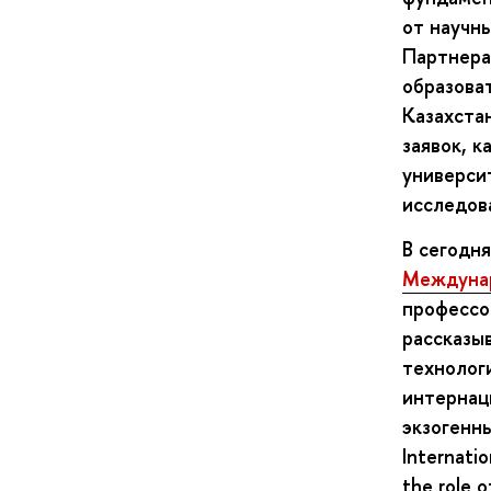
от научн
Партнера
образоват
Казахста
заявок, к
универси
исследов
В сегодн
Междунар
профессо
рассказы
технолог
интернац
экзогенн
Internati
the role o