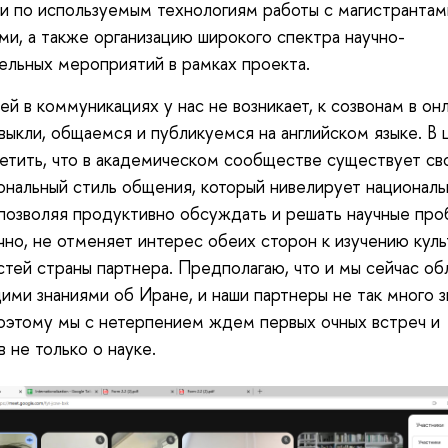
и по используемым технологиям работы с магистрантам
ми, а также организацию широкого спектра научно-
ельных мероприятий в рамках проекта.
й в коммуникациях у нас не возникает, к созвонам в он
выкли, общаемся и публикуемся на английском языке. В
етить, что в академическом сообществе существует св
нальный стиль общения, который нивелирует национал
 позволяя продуктивно обсуждать и решать научные про
чно, не отменяет интерес обеих сторон к изучению кул
тей страны партнера. Предполагаю, что и мы сейчас о
ими знаниями об Иране, и наши партнеры не так много з
оэтому мы с нетерпением ждем первых очных встреч и
в не только о науке.