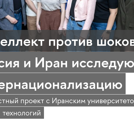
еллект против шоков
сия и Иран исследую
ернационализацию
тный проект с Иранским университет
и технологий