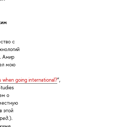
ким
ство с
ехнологий
. Амир
дел мою
s when going international?
”,
tudies
ем о
вместную
в этой
).
ред.
ежиме