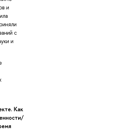
ов и
ила
риняли
ваний с
уки и
е
х
екте. Как
бенности/
ремя