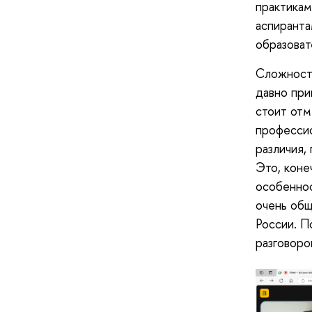
практикам
аспиранта
образоват
Сложносте
давно при
стоит отм
профессио
различия,
Это, коне
особеннос
очень общ
России. П
разговоро