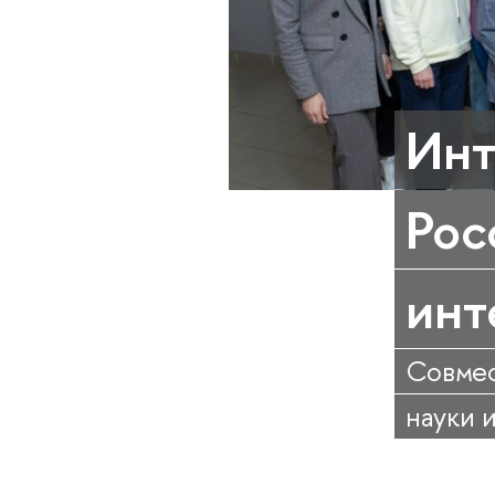
Инт
Рос
инт
Совмес
науки 