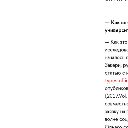
— Как во
универси
— Как это
исследова
началось 
Закери, р
статью с 
types of i
опубликов
(2017.Vol
совместно
заявку на
волне со
Однако со