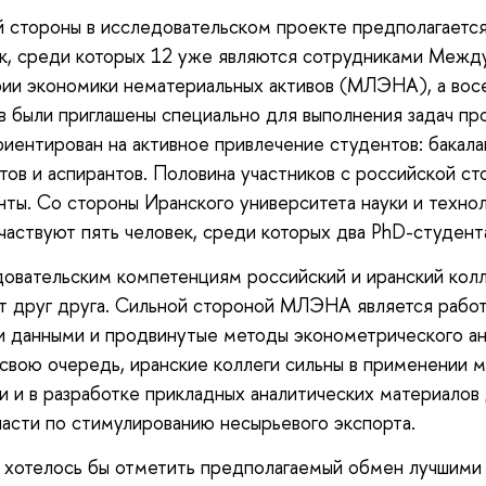
 стороны в исследовательском проекте предполагается
к, среди которых 12 уже являются сотрудниками Меж
ии экономики нематериальных активов (МЛЭНА), а вос
в были приглашены специально для выполнения задач пр
иентирован на активное привлечение студентов: бакала
тов и аспирантов. Половина участников с российской с
нты. Со стороны Иранского университета науки и технол
частвуют пять человек, среди которых два PhD-студент
овательским компетенциям российский и иранский кол
 друг друга. Сильной стороной МЛЭНА является работ
 данными и продвинутые методы эконометрического ан
 свою очередь, иранские коллеги сильны в применении 
и и в разработке прикладных аналитических материалов
ласти по стимулированию несырьевого экспорта.
 хотелось бы отметить предполагаемый обмен лучшими