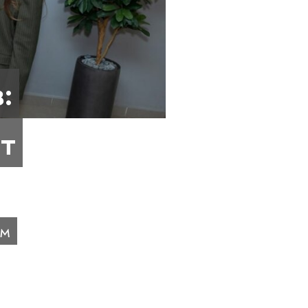
:
т
ом