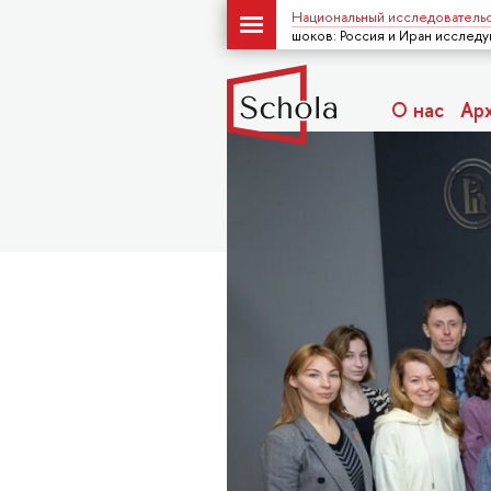
Национальный исследовательс
шоков: Россия и Иран исслед
О нас
Ар