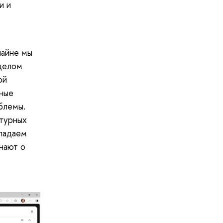
и и
лайне мы
 целом
ой
ьные
блемы.
ьтурных
бладаем
нают о