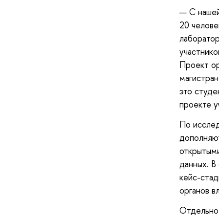
— С нашей
20 челове
лаборатор
участнико
Проект ор
магистран
это студе
проекте у
По исслед
дополняют
открытыми
данных. В
кейс-стад
органов в
Отдельно