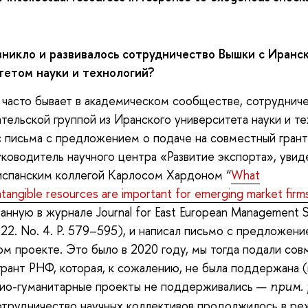
зникло и развивалось сотрудничество Вышки
с
Иранс
тетом науки и технологий
?
 часто бывает в академическом сообществе, сотрудниче
тельской группой из Иранского университета науки и т
с письма с предложением о подаче на совместный грант
уководитель научного центра «Развитие экспорта», уви
испанским коллегой Карлосом Хардоном “
What
ntangible resources are important for emerging market firm
анную в журнале Journal for East European Management S
. 22. No. 4. P. 579–595), и написал письмо с предложени
м проекте. Это было в 2020 году, мы тогда подали со
 грант РНФ, которая, к сожалению, не была поддержана (
цио-гуманитарные проекты не поддерживались —
прим. 
трудничество научных коллективов продолжилось в р