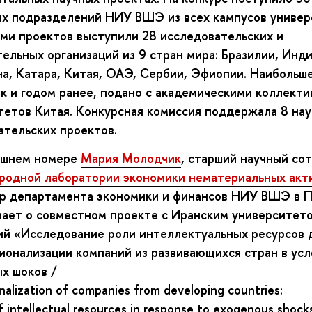
ых подразделений НИУ ВШЭ из всех кампусов универ
ми проектов выступили 28 исследовательских и
ельных организаций из 9 стран мира: Бразилии, Инди
на, Катара, Китая, ОАЭ, Сербии, Эфиопии. Наибольш
ак и годом ранее, подано с академическими коллекти
тетов Китая. Конкурсная комиссия поддержала 8 нау
ательских проектов.
яшнем номере
Мария Молодчик
, старший научный со
одной лаборатории экономики нематериальных акт
р департамента экономики и финансов НИУ ВШЭ в П
вает о совместном проекте с Иранским университето
ий «Исследование роли интеллектуальных ресурсов 
ионализации компаний из развивающихся стран в усл
ых шоков /
onalization of companies from developing countries:
f intellectual resources in response to exogenous shock