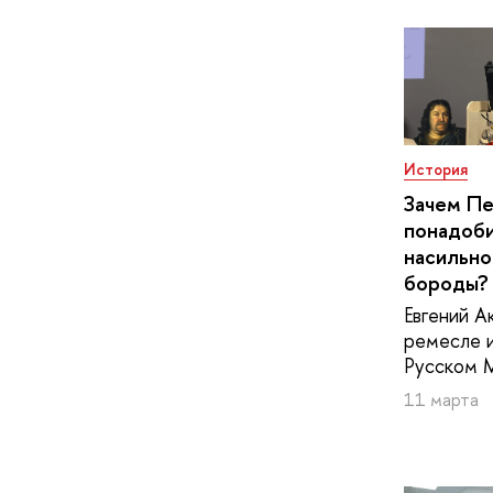
История
Зачем Пе
понадоб
насильно
бороды?
Евгений А
ремесле и
Русском 
11 марта