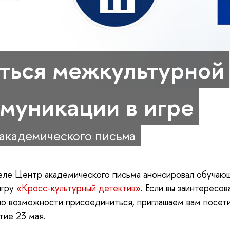
ться межкультурной
муникации в игре
академического письма
еле Центр академического письма анонсировал обуча
игру
«Кросс-культурный детектив»
. Если вы заинтересов
ло возможности присоединиться, приглашаем вам посет
ие 23 мая.