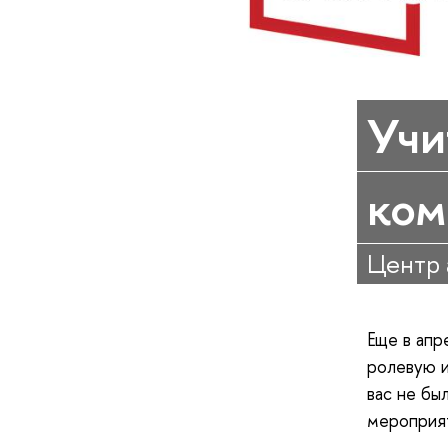
Учи
ком
Центр 
Еще в апр
ролевую 
вас не бы
мероприят