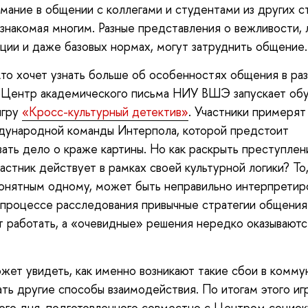
ание в общении с коллегами и студентами из других с
 знакомая многим. Разные представления о вежливости, 
ции и даже базовых нормах, могут затруднить общение.
кто хочет узнать больше об особенностях общения в ра
х Центр академического письма НИУ ВШЭ запускает о
игру
«Кросс-культурный детектив»
. Участники примерят
дународной команды Интерпола, которой предстоит
ать дело о краже картины. Но как раскрыть преступлени
астник действует в рамках своей культурной логики? То,
онятным одному, может быть неправильно интерпретир
 процессе расследования привычные стратегии общения
 работать, а «очевидные» решения нередко оказываютс
жет увидеть, как именно возникают такие сбои в коммун
ть другие способы взаимодействия. По итогам этого иг
ого дня, подготовленного совместно с Центром социок