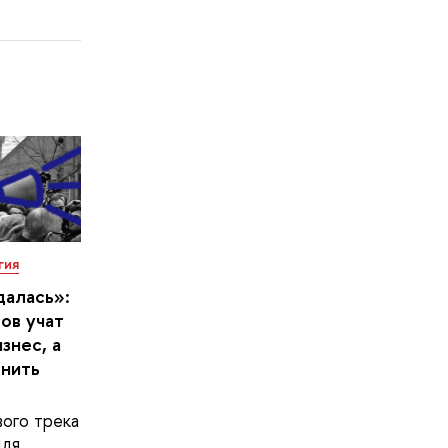
гия
далась»:
ов учат
знес, а
енить
ого трека
для