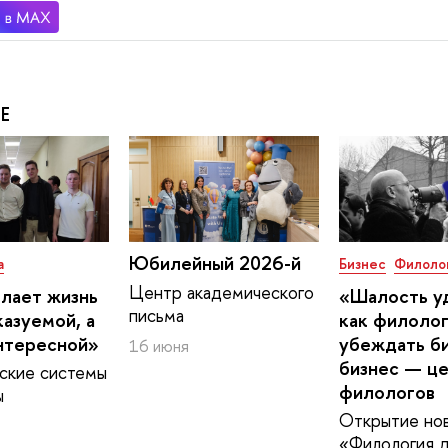
Е
Юбилейный 2026-й
а
Бизнес
Филоло
Центр академического
лает жизнь
«Шалость у
письма
азуемой, а
как филолог
интересной»
убеждать би
16 июня
бизнес — ц
ские системы
филологов
ы
Открытие нов
«Филология 