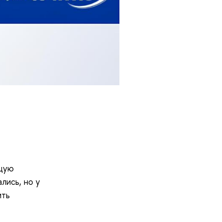
ющую
ались, но у
ить