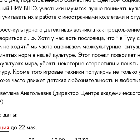
ний НИУ ВШЭ, участники научатся лучше понимать кул
и учитывать их в работе с иностранными коллегами и ст
осс-культурного детектива» возникла как продолжение
вориться с …». Хотя у нас есть пословица, что “ в Тулу 
 не ходят,” мы часто оцениваем межкультурные ситуа
инятых норм в нашей культуре. Этот проект позволяет н
культурах мира, убрать некоторые стереотипы и понять
туру. Кроме того игровые техники популярны не только 
оже часто движет детская любознательность и любопыт
ветлана Анатольевна (директор Центра академическог
)
 даты:
ация
до 22 мая.