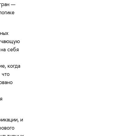
тран —
логике
зных
бучающую
 на себя
е, когда
 что
овано
я
икации, и
рового
ультурных