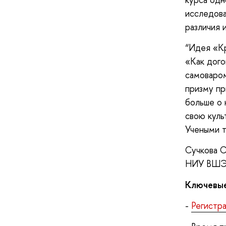
исследова
различия 
“Идея «Кр
«Как дого
самоваром
призму пр
больше о 
свою куль
Учеными т
Сучкова С
НИУ ВШЭ
Ключевые
-
Регистр