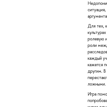
Недопоним
ситуация,
аргумента
Для тех, 
культура
ролевую 
роли меж
расследов
каждый уч
кажется п
другим. В
перестают
ложными.
Игра помо
попробова
курса одн