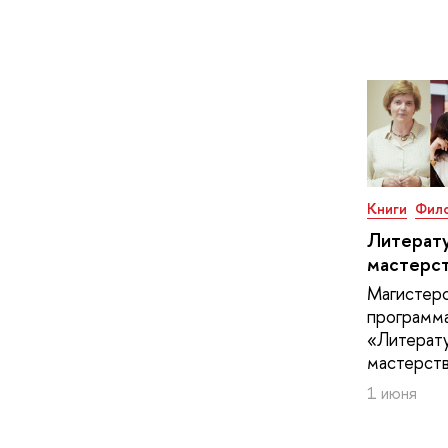
Книги
Фило
Литерат
мастерс
Магистер
программ
«Литерат
мастерст
1 июня