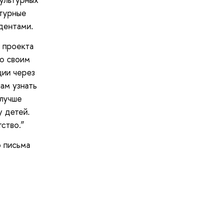
ьтурные
удентами.
 проекта
со своим
ции через
ам узнать
 лучше
у детей.
ство.”
о письма