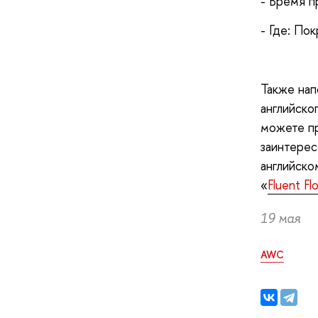
- Время п
- Где: Пок
Также нап
английско
можете пр
заинтерес
английско
«
Fluent Fl
19 мая
AWC