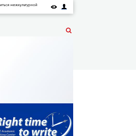
читься межкультурной