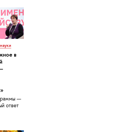
науки
жное в
й
 —
ю»
граммы —
ый ответ