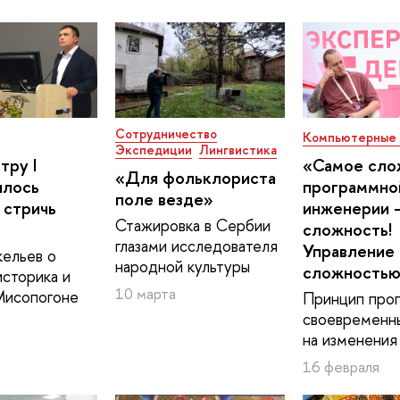
Сотрудничество
Компьютерные 
Экспедиции
Лингвистика
тру I
«Самое сло
«Для фольклориста
илось
программно
поле везде»
 стричь
инженерии
Стажировка в Сербии
сложность!
глазами исследователя
Управление
кельев о
народной культуры
сложность
сторика и
10 марта
Мисопогоне
Принцип про
своевременн
на изменения
16 февраля