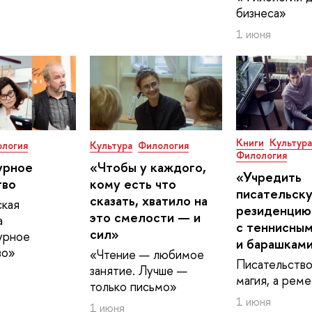
бизнеса»
1 июня
Книги
Культур
логия
Культура
Филология
Филология
урное
«Чтобы у каждого,
«Учредить
тво
кому есть что
писательск
сказать, хватило на
ская
резиденцию 
это смелости — и
а
с теннисны
сил»
урное
и барашкам
во»
«Чтение — любимое
Писательство
занятие. Лучше —
магия, а рем
только письмо»
1 июня
1 июня