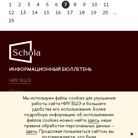
1
2
3
4
5
6
7
8
9
10
11
12
13
14
15
16
17
18
19
20
...
25
ИНФОРМАЦИОННЫЙ БЮЛЛЕТЕНЬ
НИУ ВШЭ
О нас
Мы используем файлы cookies для улучшения
работы сайта НИУ ВШЭ и большего
КОНТАКТЫ
удобства его использования. Более
подробную информацию об использовании
Покровский б-р, 11, K-411
файлов cookies можно найти
здесь
, наши
правила обработки персональных данных –
на карте
здесь
. Продолжая пользоваться сайтом, вы
✖
подтверждаете, что были